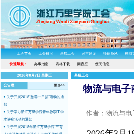
工会首页
工会概况
基层工会
民主建设
师德师风
校园
浙万院工〔2019〕2号关于印发浙江
快速导航：
办事指南
表格下载
回音壁
便民信息
万里学院工会2019年工作要点的通知
关于举办浙江万里学院2018年教职工
2026年8月7日 星期五
基层工会
体育达标赛及趣味运动会的通知
公告栏
更多>>
物流与电子
关于组织开展教职工秋游活动的通知
关于开展2018“慈善一日捐”活动的通
知
关于举办浙江万里学院青年教职工学
作者：物流与电
术讲座活动的通知
关于开展2018年浙江万里学院“三育
2026
年
3
月
1
人”先进集体和先进个人选树工作的通