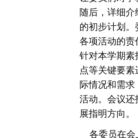
关于开展2018“慈善一日捐”活动的通
随后，详细介
知
关于举办浙江万里学院青年教职工学
的初步计划。
术讲座活动的通知
关于开展2018年浙江万里学院“三育
各项活动的责
人”先进集体和先进个人选树工作的通
知
针对本学期素
浙万院工〔2019〕2号关于印发浙江
点等关键要素
万里学院工会2019年工作要点的通知
关于举办浙江万里学院2018年教职工
际情况和需求
体育达标赛及趣味运动会的通知
关于组织开展教职工秋游活动的通知
活动。会议还
关于开展2018“慈善一日捐”活动的通
知
展指明方向。
关于举办浙江万里学院青年教职工学
术讲座活动的通知
关于开展2018年浙江万里学院“三育
各委员在会
人”先进集体和先进个人选树工作的通