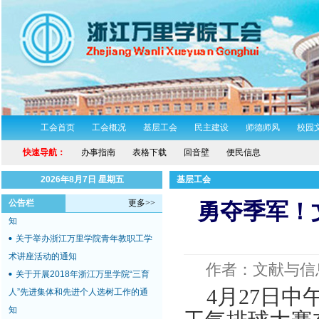
浙万院工〔2019〕2号关于印发浙江
万里学院工会2019年工作要点的通知
工会首页
工会概况
基层工会
民主建设
师德师风
校园
关于举办浙江万里学院2018年教职工
快速导航：
办事指南
表格下载
回音壁
便民信息
体育达标赛及趣味运动会的通知
关于组织开展教职工秋游活动的通知
2026年8月7日 星期五
基层工会
关于开展2018“慈善一日捐”活动的通
公告栏
更多>>
勇夺季军！
知
关于举办浙江万里学院青年教职工学
术讲座活动的通知
作者：文献与信
关于开展2018年浙江万里学院“三育
人”先进集体和先进个人选树工作的通
4
月
27
日中
知