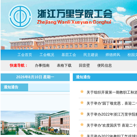
工会首页
工会概况
基层工会
民主建设
师德师风
校园
快速导航：
办事指南
表格下载
回音壁
便民信息
2026年8月10日 星期一
通知通告
通知通告
关于组织开展第一期教职工秋
关于举办“园丁颂党恩，喜迎二十
关于举办2022年浙江万里学
关于举办“欢度国庆节 喜迎二十
关于举办2022年教职工气排球